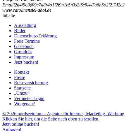
Email
i
2
n
4
f
9
o
3
@
9
c
7
a
8
r
4
o
1
l
2
i
9
n
1
e
5
n
3
s
2
i
6
e
5
l
4
-
7
a
6
h
5
o
2
i
2
.
7
d
2
e
2
www.carolinensiel-ahoi.de
Inhalte
Ausstattung
Bilder
Datenschutz-Erklärung
Freie Termine
Gästebuch
Grundriss
Impressum
Jetzt buchen!
Kontakt
Preise
Reiseversicherung
Startseite
„Umzu“
Vermieter-Login
Wo genau?
© 2026 nordseetraum – Agentur für Internet, Marketing, Werbung
Klicken Sie hier, um die Seite nach oben zu scrollen.
Jetzt online buchen!
Anfragen!