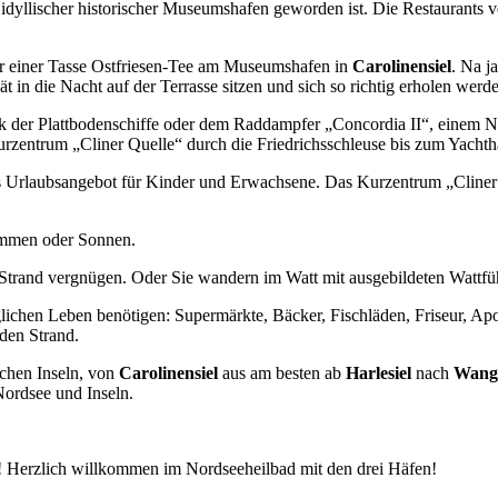
r idyllischer historischer Museumshafen geworden ist. Die Restaurants 
r einer Tasse Ostfriesen-Tee am Museumshafen in
Carolinensiel
. Na j
n die Nacht auf der Terrasse sitzen und sich so richtig erholen werde
k der Plattbodenschiffe oder dem Raddampfer „Concordia II“, einem N
zentrum „Cliner Quelle“ durch die Friedrichsschleuse bis zum Yachth
s Urlaubsangebot für Kinder und Erwachsene. Das Kurzentrum „Cliner 
immen oder Sonnen.
Strand vergnügen. Oder Sie wandern im Watt mit ausgebildeten Wattfüh
glichen Leben benötigen: Supermärkte, Bäcker, Fischläden, Friseur, Ap
den Strand.
schen Inseln, von
Carolinensiel
aus am besten ab
Harlesiel
nach
Wang
ordsee und Inseln.
 Herzlich willkommen im Nordseeheilbad mit den drei Häfen!