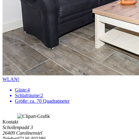
WLAN!
Gäste:
4
Schlafräume:
2
Größe:
ca. 70 Quadratmeter
Kontakt
Schollenpadd 3
26409 Carolinensiel
Telefon
07130 403380