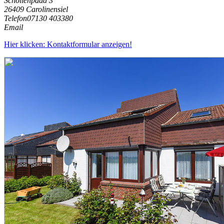
Schollenpadd 3
26409 Carolinensiel
Telefon
07130 403380
Email
Hier klicken: Kontaktformular anzeigen!