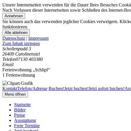
Unsere Internetseiten verwenden für die Dauer Ihres Besuches Cooki
Nach Verlassen dieser Internetseiten sowie Schließen des Internet-B
Annehmen
Sie können auch das verwenden jeglicher Cookies verweigern. Klicken
funktionieren.
Alle ablehnen
Datenschutz
|
Impressum
Zum Inhalt springen
Schollenpadd 3
26409 Carolinensiel
Telefon
07130 403380
Email
Ferienwohnung „Schlipf“
1 Ferienwohnung
Kontakt
Telefon/Adresse
Buchen!
Jetzt buchen!
Jetzt sofort buchen!
Anf
Menü öffnen
Startseite
Bilder
Preise
Ausstattung
Freie Termine
Jetzt buchen!