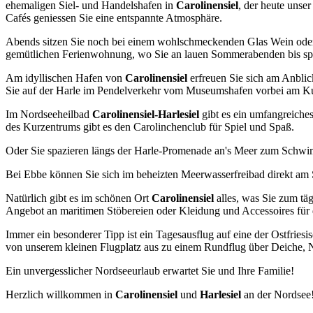
ehemaligen Siel- und Handelshafen in
Carolinensiel
, der heute unse
Cafés geniessen Sie eine entspannte Atmosphäre.
Abends sitzen Sie noch bei einem wohlschmeckenden Glas Wein ode
gemütlichen Ferienwohnung, wo Sie an lauen Sommerabenden bis spät i
Am idyllischen Hafen von
Carolinensiel
erfreuen Sie sich am Anblic
Sie auf der Harle im Pendelverkehr vom Museumshafen vorbei am Kur
Im Nordseeheilbad
Carolinensiel-Harlesiel
gibt es ein umfangreiche
des Kurzentrums gibt es den Carolinchenclub für Spiel und Spaß.
Oder Sie spazieren längs der Harle-Promenade an's Meer zum Schw
Bei Ebbe können Sie sich im beheizten Meerwasserfreibad direkt am 
Natürlich gibt es im schönen Ort
Carolinensiel
alles, was Sie zum tä
Angebot an maritimen Stöbereien oder Kleidung und Accessoires für 
Immer ein besonderer Tipp ist ein Tagesausflug auf eine der Ostfriesi
von unserem kleinen Flugplatz aus zu einem Rundflug über Deiche, N
Ein unvergesslicher Nordseeurlaub erwartet Sie und Ihre Familie!
Herzlich willkommen in
Carolinensiel
und
Harlesiel
an der Nordsee!