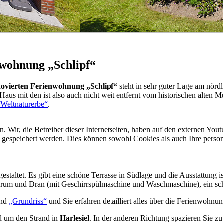
nwohnung „Schlipf“
enovierten Ferienwohnung „Schlipf“
steht in sehr guter Lage am nör
aus mit den ist also auch nicht weit entfernt vom historischen alten
eltnaturerbe“
.
Wir, die Betreiber dieser Internetseiten, haben auf den externen Yout
d gespeichert werden. Dies können sowohl Cookies als auch Ihre pers
gestaltet. Es gibt eine schöne Terrasse in Südlage und die Ausstattung
m Drum und Dran (mit Geschirrspülmaschine und Waschmaschine), ein sc
nd
„Grundriss“
und Sie erfahren detailliert alles über die Ferienwohnu
nd um den Strand in
Harlesiel
. In der anderen Richtung spazieren Sie 