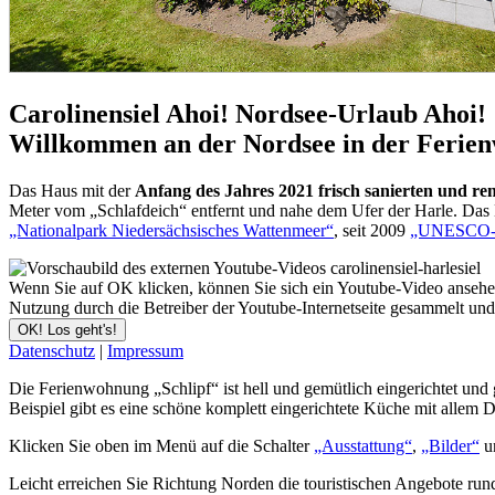
Carolinensiel
Ahoi! Nordsee-Urlaub Ahoi!
Willkommen an der Nordsee in der Ferie
Das Haus mit der
Anfang des Jahres 2021 frisch sanierten und r
Meter vom „Schlafdeich“ entfernt und nahe dem Ufer der Harle. Das H
„Nationalpark Niedersächsisches Wattenmeer“
, seit 2009
„UNESCO-W
Wenn Sie auf OK klicken, können Sie sich ein Youtube-Video ansehen. 
Nutzung durch die Betreiber der Youtube-Internetseite gesammelt un
OK! Los geht's!
Datenschutz
|
Impressum
Die Ferienwohnung „Schlipf“ ist hell und gemütlich eingerichtet und 
Beispiel gibt es eine schöne komplett eingerichtete Küche mit alle
Klicken Sie oben im Menü auf die Schalter
„Ausstattung“
,
„Bilder“
u
Leicht erreichen Sie Richtung Norden die touristischen Angebote ru