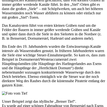
umfangreiches Kanalsystem geschaffen, dass von kleinen Gräben in
immer größer werdende Kanäle führt. In den „Siel“-Orten gibt es
dann die großen „Siele“ – mit Schöpfwerken, um auch bei höheren
Wasserständen noch Wasser abführen zu können oder einfach nur
mit großen „Siel“-Toren.
Das Kanalsystem führt von ersten kleinen Gräben rund um die
Felder der Bauern in immer größer werdende Gräben und Kanäle
und später dann durch die Siele in den Sielorten in die Nordsee (z.
B. in Bensersiel, Dornumersiel, Harlesiel und anderen mehr).
Bis Ende des 19. Jahrhunderts wurden die Entwässerungs-Kanäle
intensiv als Wasserstraßen genutzt. In früheren Jahrhunderten waren
die Siele eine wichtige Steuer-Einnahmequelle. So kam es, dass zum
Beispiel in Dornumersiel/Westeraccumersiel zwei
Häuptlingsfamilien (die Häuptlinge des Harlingerlandes aus Esens
und die Häuptlinge der „Herrlichkeit Dornum“) direkt
nebeneinander sozusagen konkurrierende Wasserwege durch den
Deich betrieben. Ebenso einträglich wie die Steuer war der noch
direktere Weg des Raubes durch die küstennahe Piraterie entlang der
ganzen Küste.
Unser Beispiel zeigt das idyllische „Benser Tief“.
Es wurde auf einer schönen Fahrradtour von Bensersiel nach Esens