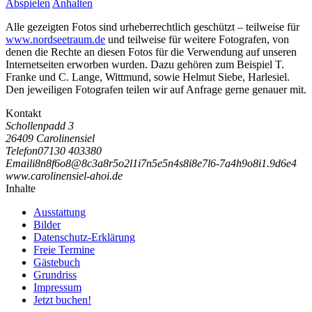
Abspielen
Anhalten
Alle gezeigten Fotos sind urheberrechtlich geschützt – teilweise für
www.nordseetraum.de
und teilweise für weitere Fotografen, von
denen die Rechte an diesen Fotos für die Verwendung auf unseren
Internetseiten erworben wurden. Dazu gehören zum Beispiel
T.
Franke
und
C. Lange
, Wittmund, sowie Helmut Siebe, Harlesiel.
Den jeweiligen Fotografen teilen wir auf Anfrage gerne genauer mit.
Kontakt
Schollenpadd 3
26409 Carolinensiel
Telefon
07130 403380
Email
i
8
n
8
f
6
o
8
@
8
c
3
a
8
r
5
o
2
l
1
i
7
n
5
e
5
n
4
s
8
i
8
e
7
l
6
-
7
a
4
h
9
o
8
i
1
.
9
d
6
e
4
www.carolinensiel-ahoi.de
Inhalte
Ausstattung
Bilder
Datenschutz-Erklärung
Freie Termine
Gästebuch
Grundriss
Impressum
Jetzt buchen!